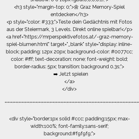
<h3 style="margin-top: 0;">🌼 Graz Memory-Spiel
entdecken</h3>
<p style="color: #333;">Teste dein Gedächtnis mit Fotos
aus der Steiermark, 3 Levels. Direkt online spielbar!</p>
<a href="https://mrperspektivefotos.at/-graz-memory-
spiel-blumen.html" target="_blank" style="display: inline-
block; padding: 12px 20px; background-color: #0077cc;
color: #fff; text-decoration: none; font-weight: bold;
border-radius: 5px; transition: background 0.3s;">
➡️ Jetzt spielen
</a>
</div>
**************************************************************************************
<div style="border:1px solid #ccc; padding:15px; max-
width:100%; font-family:sans-serif;
background:#f9f9f9;">