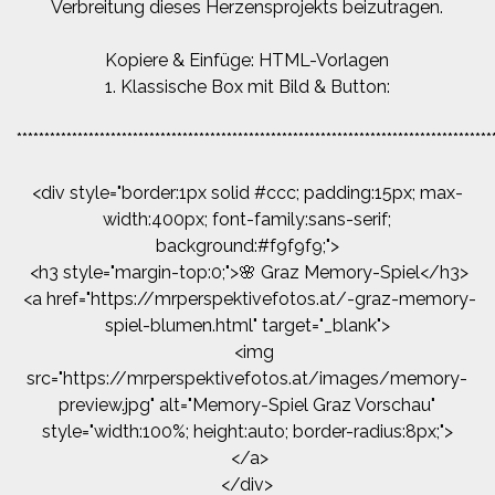
Verbreitung dieses Herzensprojekts beizutragen.
Kopiere & Einfüge: HTML-Vorlagen
1. Klassische Box mit Bild & Button:
**************************************************************************************
<div style="border:1px solid #ccc; padding:15px; max-
width:400px; font-family:sans-serif;
background:#f9f9f9;">
<h3 style="margin-top:0;">🌸 Graz Memory-Spiel</h3>
<a href="https://mrperspektivefotos.at/-graz-memory-
spiel-blumen.html" target="_blank">
<img
src="https://mrperspektivefotos.at/images/memory-
preview.jpg" alt="Memory-Spiel Graz Vorschau"
style="width:100%; height:auto; border-radius:8px;">
</a>
</div>