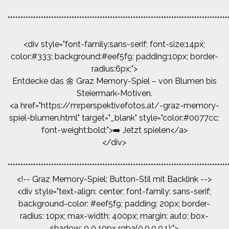
**************************************************************************************
<div style="font-family:sans-serif; font-size:14px;
color:#333; background:#eef5f9; padding:10px; border-
radius:6px;">
Entdecke das 🌼 Graz Memory-Spiel – von Blumen bis
Steiermark-Motiven.
<a href="https://mrperspektivefotos.at/-graz-memory-
spiel-blumen.html" target="_blank" style="color:#0077cc;
font-weight:bold;">➡️ Jetzt spielen</a>
</div>
**************************************************************************************
<!-- Graz Memory-Spiel: Button-Stil mit Backlink -->
<div style="text-align: center; font-family: sans-serif;
background-color: #eef5f9; padding: 20px; border-
radius: 10px; max-width: 400px; margin: auto; box-
shadow: 0 0 10px rgba(0,0,0,0.1);">